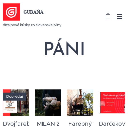
GUBAŇA
dizajnové kúsky zo slovenskej vlny
PÁNI
Dopredaj
Dvojfarebný
MILAN z
Farebný
Darčekov