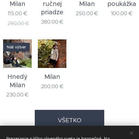
Milan
ručnej
Milan
poukážka
priadze
115,00
€
250,00
€
100,00
€
380,00
€
290,00
€
Náš výber
Hnedý
Milan
Milan
200,00
€
230,00
€
VŠETKO
Prezeranie nášho vlneného sveta je bezpečné. Na